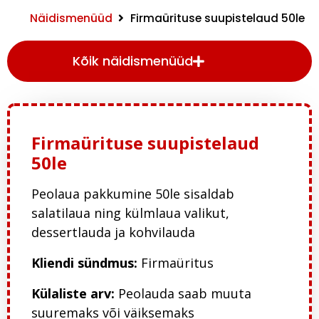
Näidismenüüd
Firmaürituse suupistelaud 50le
Kõik näidismenüüd
Firmaürituse suupistelaud
50le
Peolaua pakkumine 50le sisaldab
salatilaua ning külmlaua valikut,
dessertlauda ja kohvilauda
Kliendi sündmus:
Firmaüritus
Külaliste arv:
Peolauda saab muuta
suuremaks või väiksemaks