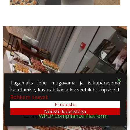
Tagamaks lehe mugavama ja isikupärasema
kasutamise, kasutab käesolev veebileht küpsiseid.
Rohkem teavet
Ei nõustu
Nõustu küpsistega
WPLP Compliance Platform
Powered by