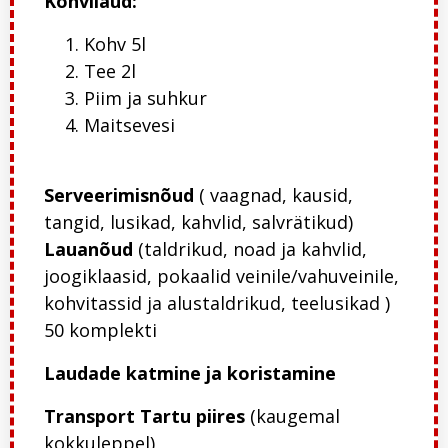
Kohvilaud:
Kohv 5l
Tee 2l
Piim ja suhkur
Maitsevesi
Serveerimisnõud
( vaagnad, kausid,
tangid, lusikad, kahvlid, salvrätikud)
Lauanõud
(taldrikud, noad ja kahvlid,
joogiklaasid, pokaalid veinile/vahuveinile,
kohvitassid ja alustaldrikud, teelusikad )
50 komplekti
Laudade katmine ja koristamine
Transport Tartu piires
(kaugemal
kokkuleppel)