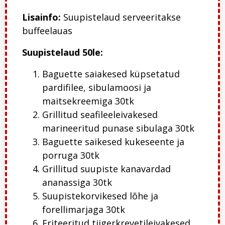
Lisainfo:
Suupistelaud serveeritakse
buffeelauas
Suupistelaud 50le:
Baguette saiakesed küpsetatud
pardifilee, sibulamoosi ja
maitsekreemiga 30tk
Grillitud seafileeleivakesed
marineeritud punase sibulaga 30tk
Baguette saikesed kukeseente ja
porruga 3
0tk
Grillitud suupiste kanavardad
ananassiga 30tk
Suupistekorvikesed lõhe ja
forellimarjaga 30tk
Friteeritud tiigerkrevetileivakesed