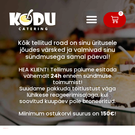
0
Kõik tellitud road on sinu üritusele
jõudes värsked ja valmivad sinu
sündmusega samal päeval!
HEA KLIENT! Tellimus palume esitada
vähemalt
24h
ennem sündmuse
toimumist!
Suudame pakkuda toitlustust väga
lühikese reageerimisajaga, kui
soovitud kuupäev pole broneeritud.
Miinimum ostukorvi suurus on
150€
!
Firmaürituse suupistelaud 50le