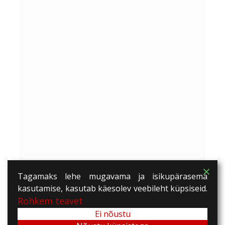
Tagamaks lehe mugavama ja isikupärasema
kasutamise, kasutab käesolev veebileht küpsiseid.
Rohkem teavet
Ei nõustu