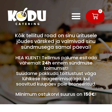
0
Kõik tellitud road on sinu üritusele
jõudes värsked ja valmivad sinu
sündmusega samal päeval!
HEA KLIENT! Tellimus palume esitada
vähemalt
24h
ennem sündmuse
toimumist!
Suudame pakkuda toitlustust väga
lühikese reageerimisajaga, kui
soovitud kuupäev pole broneeritud.
Miinimum ostukorvi suurus on
150€
!