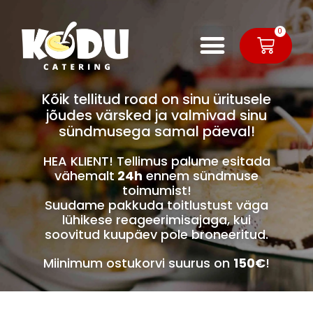
0
Kõik tellitud road on sinu üritusele
jõudes värsked ja valmivad sinu
sündmusega samal päeval!
HEA KLIENT! Tellimus palume esitada
vähemalt
24h
ennem sündmuse
toimumist!
Suudame pakkuda toitlustust väga
lühikese reageerimisajaga, kui
soovitud kuupäev pole broneeritud.
Miinimum ostukorvi suurus on
150€
!