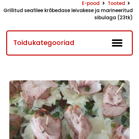
E-pood
Tooted
Grillitud seafilee krõbedase leivakese ja marineeritud
sibulaga (23tk)
Toidukategooriad