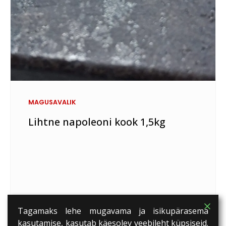
MAGUSAVALIK
Lihtne napoleoni kook 1,5kg
Tagamaks lehe mugavama ja isikupärasema
kasutamise, kasutab käesolev veebileht küpsiseid.