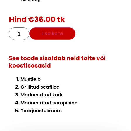
Hind
€
36.00
tk
Lisa korvi
See toode sisaldab neid toite või
koostisosasid
Mustleib
Grillitud seafilee
Marineeritud kurk
Marineeritud šampinion
Toorjuustukreem