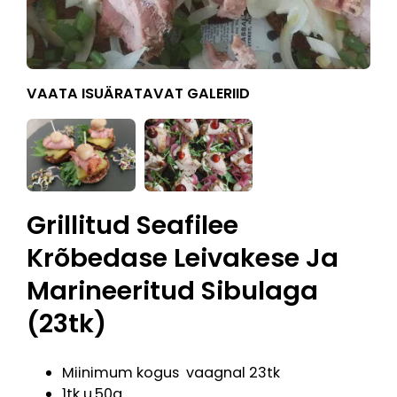
VAATA ISUÄRATAVAT GALERIID
Grillitud Seafilee
Krõbedase Leivakese Ja
Marineeritud Sibulaga
(23tk)
Miinimum kogus vaagnal 23tk
1tk u.50g