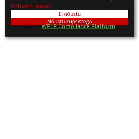
Rohkem teavet
Ei nõustu
Nõustu küpsistega
WPLP Compliance Platform
Powered by