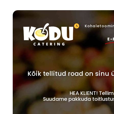
Kohaletoomin
E-
Kõik tellitud road on sin
HEA KLIENT! Tell
Suudame pakkuda toitlustust