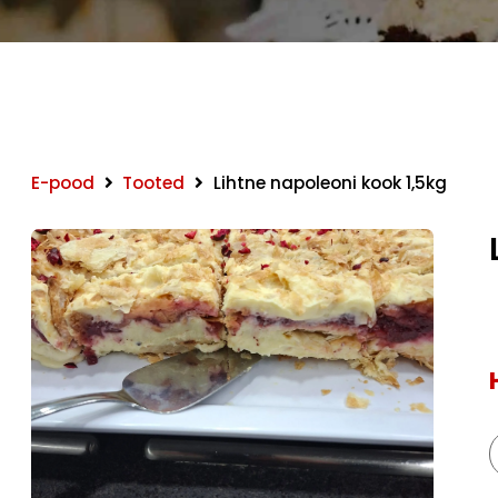
E-pood
Tooted
Lihtne napoleoni kook 1,5kg