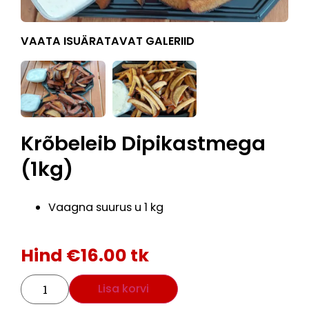
VAATA ISUÄRATAVAT GALERIID
Krõbeleib Dipikastmega
(1kg)
Vaagna suurus u 1 kg
Hind
€
16.00
tk
Lisa korvi