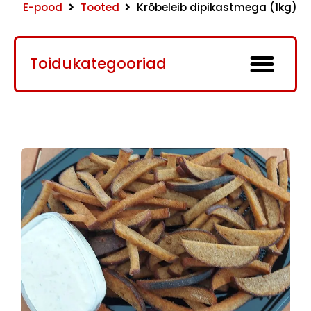
E-pood
Tooted
Krõbeleib dipikastmega (1kg)
Toidukategooriad