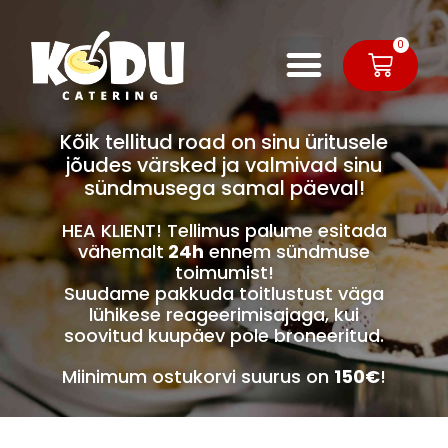
0
Kõik tellitud road on sinu üritusele
jõudes värsked ja valmivad sinu
sündmusega samal päeval!
HEA KLIENT! Tellimus palume esitada
vähemalt
24h
ennem sündmuse
toimumist!
Suudame pakkuda toitlustust väga
lühikese reageerimisajaga, kui
soovitud kuupäev pole broneeritud.
Miinimum ostukorvi suurus on
150€
!