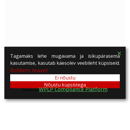
Tagamaks lehe mugavama ja isikupärasema
kasutamise, kasutab käesolev veebileht küpsiseid.
Rohkem teavet
Ei nõustu
Nõustu küpsistega
WPLP Compliance Platform
Powered by