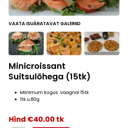
VAATA ISUÄRATAVAT GALERIID
Minicroissant
Suitsulõhega (15tk)
Miinimum kogus vaagnal 15tk
1tk u.80g
Hind
€
40.00
tk