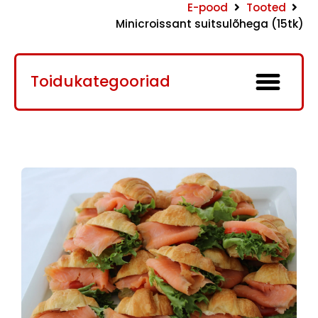
E-pood
Tooted
Minicroissant suitsulõhega (15tk)
Toidukategooriad