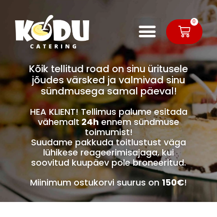
0
Kõik tellitud road on sinu üritusele
jõudes värsked ja valmivad sinu
sündmusega samal päeval!
HEA KLIENT! Tellimus palume esitada
vähemalt
24h
ennem sündmuse
toimumist!
Suudame pakkuda toitlustust väga
lühikese reageerimisajaga, kui
soovitud kuupäev pole broneeritud.
Miinimum ostukorvi suurus on
150€
!