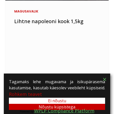
MAGUSAVALIK
Lihtne napoleoni kook 1,5kg
Tagamaks lehe mugavama ja isikupärasema
kasutamise, kasutab käesolev veebileht küpsiseid.
Rohkem teavet
Ei nõustu
Nõustu küpsistega
WPLP Compliance Platform
Powered by