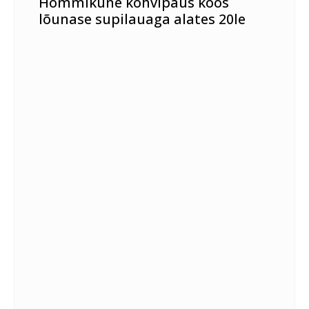
Hommikune kohvipaus koos
lõunase supilauaga alates 20le