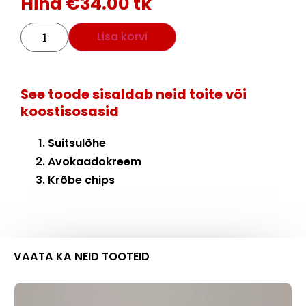
Hind
€
34.00
tk
Lisa korvi
See toode sisaldab neid toite või
koostisosasid
Suitsulõhe
Avokaadokreem
Krõbe chips
VAATA KA NEID TOOTEID