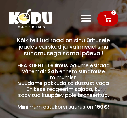
0
Kõik tellitud road on sinu üritusele
jõudes värsked ja valmivad sinu
sündmusega samal päeval!
HEA KLIENT! Tellimus palume esitada
vähemalt
24h
ennem sündmuse
toimumist!
Suudame pakkuda toitlustust väga
lühikese reageerimisajaga, kui
soovitud kuupäev pole broneeritud.
Miinimum ostukorvi suurus on
150€
!