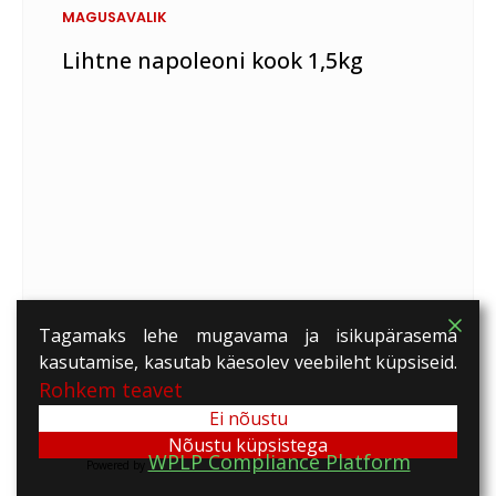
MAGUSAVALIK
Lihtne napoleoni kook 1,5kg
Tagamaks lehe mugavama ja isikupärasema
kasutamise, kasutab käesolev veebileht küpsiseid.
Rohkem teavet
Ei nõustu
Nõustu küpsistega
WPLP Compliance Platform
Powered by