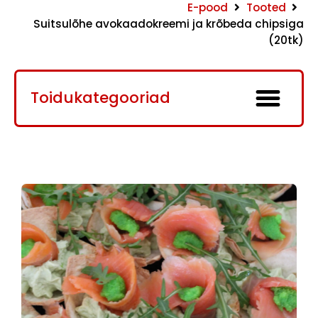
E-pood
Tooted
Suitsulõhe avokaadokreemi ja krõbeda chipsiga
(20tk)
Toidukategooriad