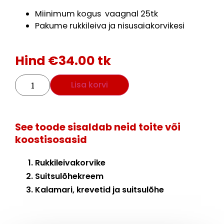
Miinimum kogus vaagnal 25tk
Pakume rukkileiva ja nisusaiakorvikesi
Hind
€
34.00
tk
Lisa korvi
See toode sisaldab neid toite või
koostisosasid
Rukkileivakorvike
Suitsulõhekreem
Kalamari, krevetid ja suitsulõhe