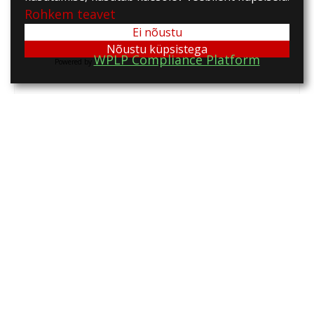
Rohkem teavet
Ei nõustu
Nõustu küpsistega
WPLP Compliance Platform
Powered by