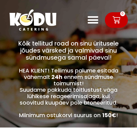
0
Kõik tellitud road on sinu üritusele
jõudes värsked ja valmivad sinu
sündmusega samal päeval!
HEA KLIENT! Tellimus palume esitada
vähemalt
24h
ennem sündmuse
toimumist!
Suudame pakkuda toitlustust väga
lühikese reageerimisajaga, kui
soovitud kuupäev pole broneeritud.
Miinimum ostukorvi suurus on
150€
!