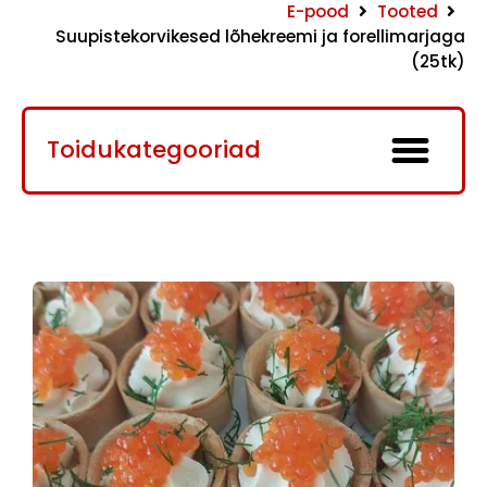
E-pood
Tooted
Suupistekorvikesed lõhekreemi ja forellimarjaga
(25tk)
Toidukategooriad