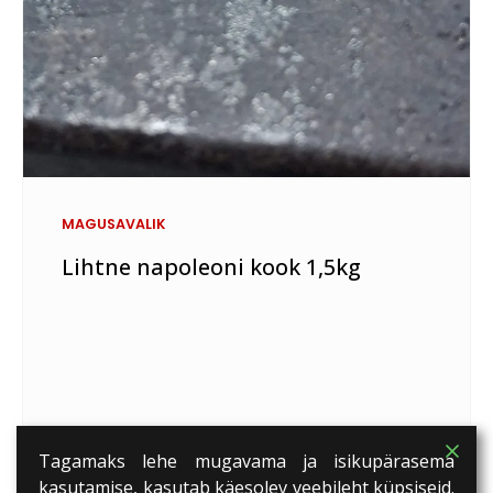
MAGUSAVALIK
Lihtne napoleoni kook 1,5kg
Tagamaks lehe mugavama ja isikupärasema
kasutamise, kasutab käesolev veebileht küpsiseid.